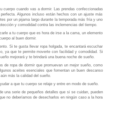
tu cuerpo cuando vas a dormir. Las prendas confeccionadas
ir perfecta. Algunos incluso están hechos con un ajuste más
ptes por un pijama largo durante la temporada más fría y uno
rotección y comodidad contra las inclemencias del tiempo.
icarle a tu cuerpo que es hora de irse a la cama, un elemento
uerpo al buen dormir.
ento. Si te gusta llevar ropa holgada, te encantará escuchar
io, ya que te permite moverte con facilidad y comodidad. Si
tu sueño mejorará y te brindará una buena noche de sueño.
ipos de ropa de dormir que promuevan un mejor sueño, como
r algunos aceites esenciales que fomentan un buen descanso
 aún más la calidad del sueño.
yudar a que tu cuerpo se relaje y entre en modo de sueño.
e una serie de pequeños detalles que si se cuidan, pueden
o que no deberíamos de desecharlos en ningún caso a la hora