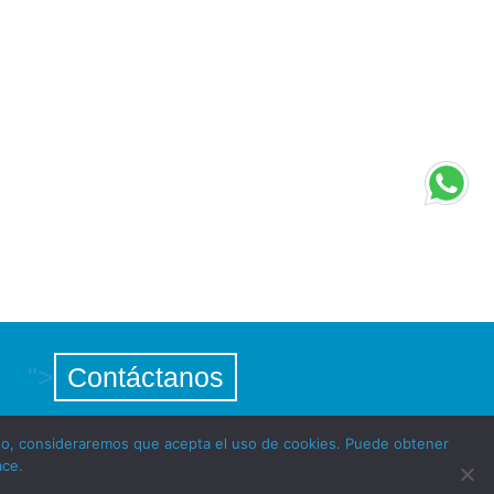
es
">
Contáctanos
ando, consideraremos que acepta el uso de cookies. Puede obtener
ace.