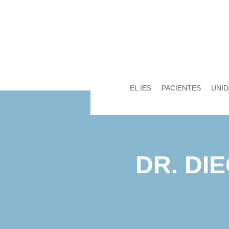
EL IES
PACIENTES
UNID
DR. DI