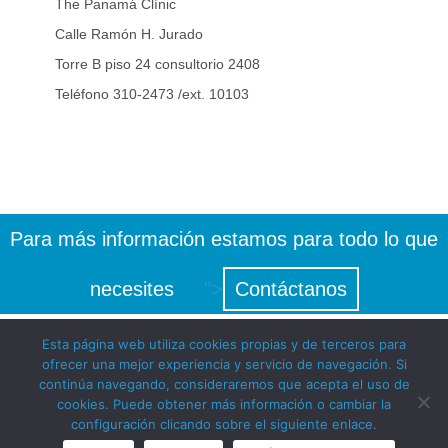
The Panamá Clínic
Calle Ramón H. Jurado
Torre B piso 24 consultorio 2408
Teléfono 310-2473 /ext. 10103
Para más información estamos para todo lo que
necesites
">
Contáctanos
Esta página web utiliza cookies propias y de terceros para
ofrecer una mejor experiencia y servicio de navegación. Si
continúa navegando, consideraremos que acepta el uso de
cookies. Puede obtener más información o cambiar la
configuración clicando sobre el siguiente enlace.
© Instituto Europeo del sueño 2018 -
Aviso Legal
|
Política de