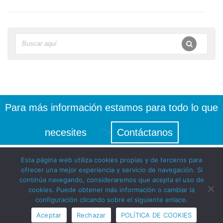
Para más información estamos para todo lo que
necesites
">
Contáctanos
Esta página web utiliza cookies propias y de terceros para
ofrecer una mejor experiencia y servicio de navegación. Si
continúa navegando, consideraremos que acepta el uso de
cookies. Puede obtener más información o cambiar la
configuración clicando sobre el siguiente enlace.
© Instituto Europeo del sueño 2018 -
Aviso Legal
|
Política de
Aceptar
Rechazar
POLÍTICA DE COOKIES
PEDIR CITA
LLAMAR
privacidad
|
Política de cookies