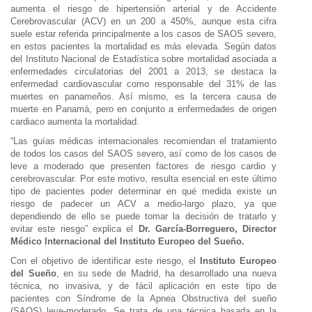
aumenta el riesgo de hipertensión arterial y de Accidente
Cerebrovascular (ACV) en un 200 a 450%, aunque esta cifra
suele estar referida principalmente a los casos de SAOS severo,
en estos pacientes la mortalidad es más elevada. Según datos
del Instituto Nacional de Estadística sobre mortalidad asociada a
enfermedades circulatorias del 2001 a 2013, se destaca la
enfermedad cardiovascular como responsable del 31% de las
muertes en panameños. Así mismo, es la tercera causa de
muerte en Panamá, pero en conjunto a enfermedades de origen
cardiaco aumenta la mortalidad.
“Las guías médicas internacionales recomiendan el tratamiento
de todos los casos del SAOS severo, así como de los casos de
leve a moderado que presenten factores de riesgo cardio y
cerebrovascular. Por este motivo, resulta esencial en este último
tipo de pacientes poder determinar en qué medida existe un
riesgo de padecer un ACV a medio-largo plazo, ya que
dependiendo de ello se puede tomar la decisión de tratarlo y
evitar este riesgo” explica el
Dr. García-Borreguero, Director
Médico Internacional del Instituto Europeo del Sueño.
Con el objetivo de identificar este riesgo, el
Instituto Europeo
del Sueño
, en su sede de Madrid, ha desarrollado una nueva
técnica, no invasiva, y de fácil aplicación en este tipo de
pacientes con Síndrome de la Apnea Obstructiva del sueño
(SAOS) leve-moderado. Se trata de una técnica basada en la