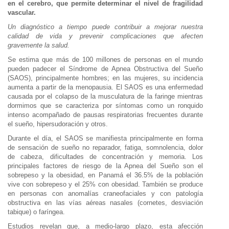
en el cerebro, que permite determinar el nivel de fragilidad
vascular.
Un diagnóstico a tiempo puede contribuir a mejorar nuestra
calidad de vida y prevenir complicaciones que afecten
gravemente la salud.
Se estima que más de 100 millones de personas en el mundo
pueden padecer el Síndrome de Apnea Obstructiva del Sueño
(SAOS), principalmente hombres; en las mujeres, su incidencia
aumenta a partir de la menopausia. El SAOS es una enfermedad
causada por el colapso de la musculatura de la faringe mientras
dormimos que se caracteriza por síntomas como un ronquido
intenso acompañado de pausas respiratorias frecuentes durante
el sueño, hipersudoración y otros.
Durante el día, el SAOS se manifiesta principalmente en forma
de sensación de sueño no reparador, fatiga, somnolencia, dolor
de cabeza, dificultades de concentración y memoria. Los
principales factores de riesgo de la Apnea del Sueño son el
sobrepeso y la obesidad, en Panamá el 36.5% de la población
vive con sobrepeso y el 25% con obesidad. También se produce
en personas con anomalías craneofaciales y con patología
obstructiva en las vías aéreas nasales (cornetes, desviación
tabique) o faríngea.
Estudios revelan que, a medio-largo plazo, esta afección